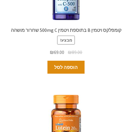
קומפלקס ויטמין B בתוספת ויטמין 500mg C שחרור מושהה
מבצע!
₪
69.00
₪
89.00
הוספה לסל