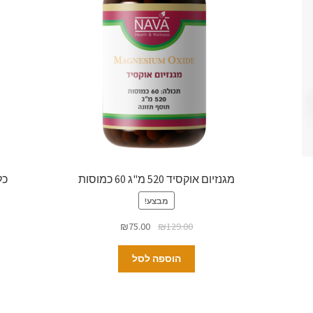
כלורופיל 
מגנזיום אוקסיד 520 מ"ג 60 כמוסות
מבצע!
₪
75.00
₪
129.00
הוספה לסל