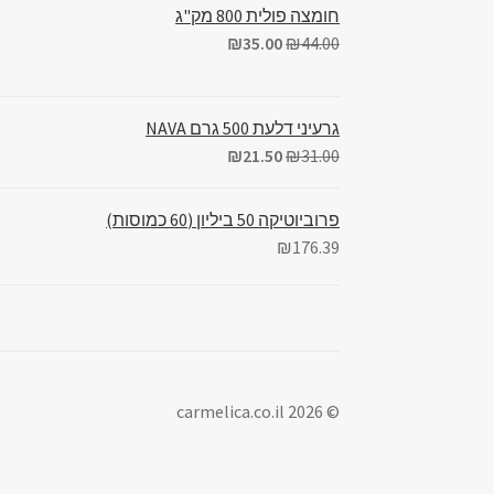
חומצה פולית 800 מק"ג
₪
35.00
₪
44.00
גרעיני דלעת 500 גרם NAVA
₪
21.50
₪
31.00
פרוביוטיקה 50 ביליון (60 כמוסות)
₪
176.39
© carmelica.co.il 2026