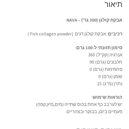
תיאור
אבקת קולגן (300 גר') – NAVA
רכיבים:
אבקת קולגן דגים (Fish collagen powder )
סימון תזונתי ל-100 גרם:
אנרגיה (קק"ל) 360
חלבונים (גרם) 90
פחמימות (גרם) 0
שומן (גרם) 0
נתרן (מ"ג) 15
הוראות שימוש:
יש לערבב כף אחת בכוס שתייה (מים,מיץ,קפה)
פעמיים ביום, בבוקר ובצהריים.