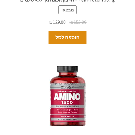
מבצע!
₪
129.00
₪
155.00
הוספה לסל