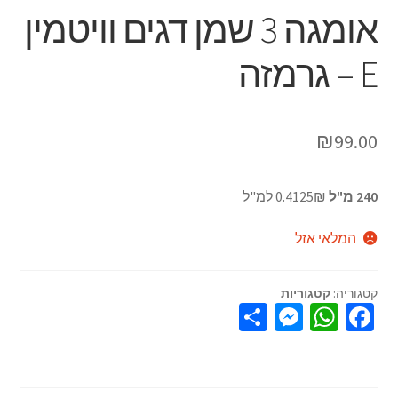
אומגה 3 שמן דגים וויטמין
E – גרמזה
₪
99.00
240 מ"ל
0.4125₪ למ"ל
המלאי אזל
קטגוריה:
קטגוריות
S
M
W
Fa
h
es
h
ce
ar
se
at
b