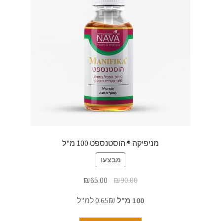
מניפיקה ® הוסטנספט 100 מ"ל
מבצע!
₪
65.00
₪
90.00
100 מ"ל
0.65₪ למ"ל