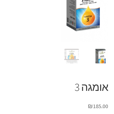
אומגה 3
₪
185.00