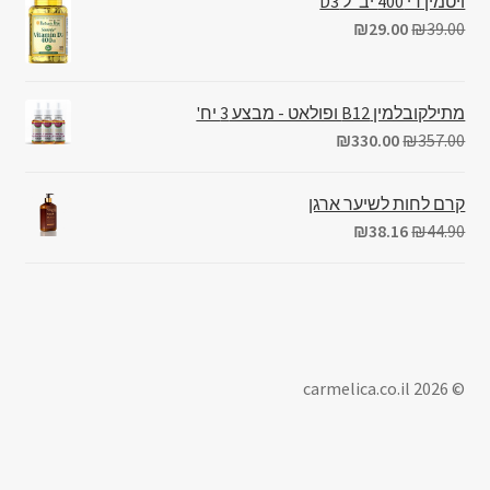
ויטמין די 400 יב"ל D3
₪
29.00
₪
39.00
מתילקובלמין B12 ופולאט - מבצע 3 יח'
₪
330.00
₪
357.00
קרם לחות לשיער ארגן
₪
38.16
₪
44.90
© carmelica.co.il 2026