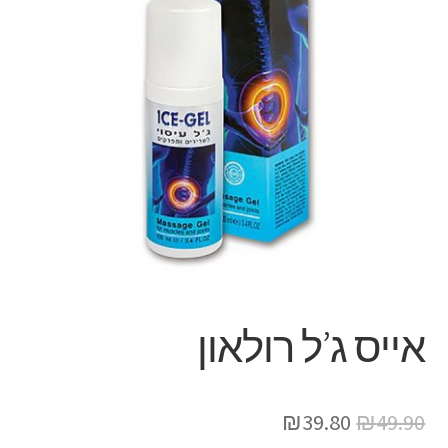
אייס ג’ל רולאון
₪
39.80
₪
49.90