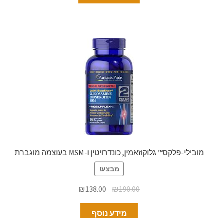
מובילי-פלקס™ גלוקוזאמין, כונדרויטין ו-MSM בעוצמה מוגברת
מבצע!
₪
138.00
₪
190.00
מידע נוסף