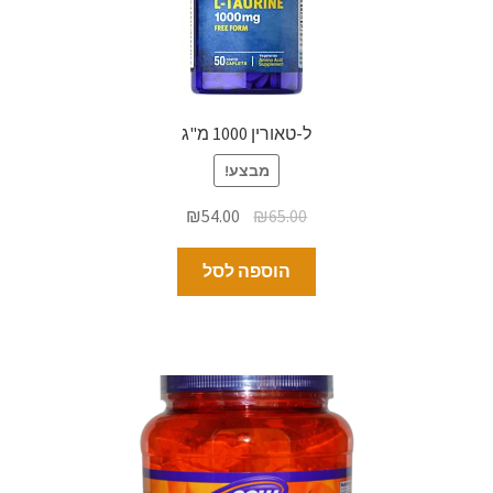
ל-טאורין 1000 מ"ג
מבצע!
₪
54.00
₪
65.00
הוספה לסל