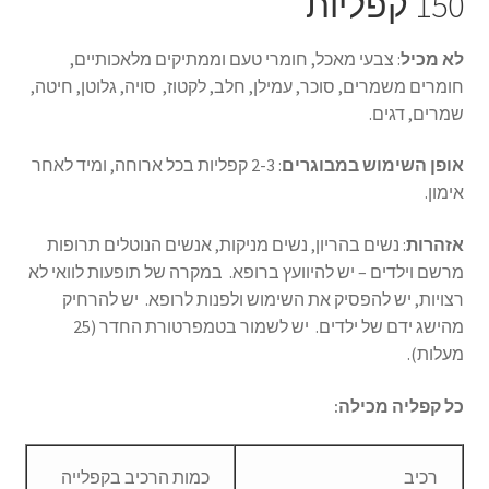
150 קפליות
לא מכיל
: צבעי מאכל, חומרי טעם וממתיקים מלאכותיים,
חומרים משמרים, סוכר, עמילן, חלב, לקטוז, סויה, גלוטן, חיטה,
שמרים, דגים.
אופן השימוש במבוגרים
: 2-3 קפליות בכל ארוחה, ומיד לאחר
אימון.
אזהרות
: נשים בהריון, נשים מניקות, אנשים הנוטלים תרופות
מרשם וילדים – יש להיוועץ ברופא. במקרה של תופעות לוואי לא
רצויות, יש להפסיק את השימוש ולפנות לרופא. יש להרחיק
מהישג ידם של ילדים. יש לשמור בטמפרטורת החדר (25
מעלות).
כל קפליה מכילה:
רכיב
כמות הרכיב בקפלייה