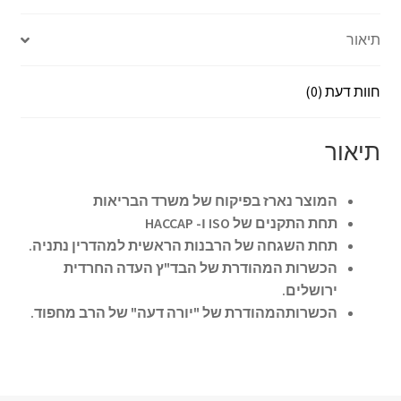
ar
se
at
b
e
n
sA
o
תיאור
ge
p
o
r
p
k
חוות דעת (0)
תיאור
המוצר נארז בפיקוח של משרד הבריאות
תחת התקנים של ISO ו- HACCAP
תחת השגחה של הרבנות הראשית למהדרין נתניה.
הכשרות המהודרת של הבד"ץ העדה החרדית
ירושלים.
הכשרותהמהודרת של "יורה דעה" של הרב מחפוד.