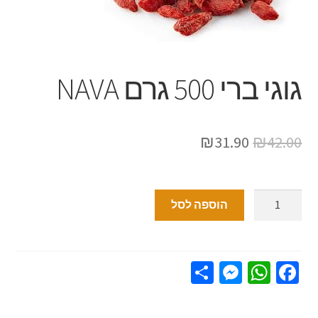
גוגי ברי 500 גרם NAVA
₪
31.90
₪
42.00
הוספה לסל
S
M
W
Fa
h
es
h
ce