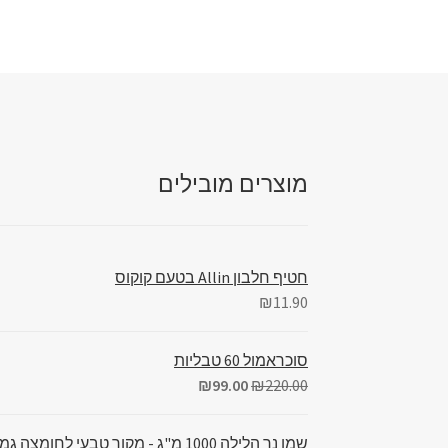
מוצרים מובילים
חטיף חלבון Allin בטעם קוקוס
₪
11.90
סוכראמול 60 טבליות
₪
99.00
₪
220.00
שמן נר הלילה 1000 מ"ג - מקור טבעי לחומצה גמא לינולנית (GLA)