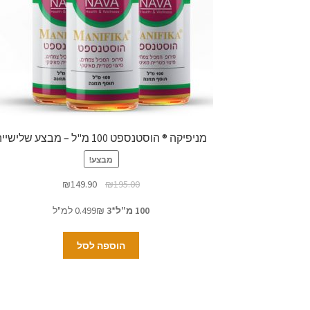
מניפיקה ® הוסטנספט 100 מ"ל – מבצע שלישייה
מבצע!
₪
149.90
₪
195.00
100 מ"ל*3
0.499₪ למ"ל
הוספה לסל