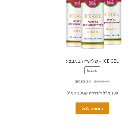
ICE GEL – שלישייה במבצע
מבצע!
₪
109.90
₪
119.70
100 מ"ל ליחידה
0.36₪ למ"ל
הוספה לסל