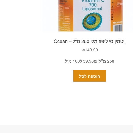
ויטמין סי ליפוזומלי 250 מ"ל – Ocean
₪
149.90
250 מ"ל
59.96₪ ל100 מ"ל
הוספה לסל