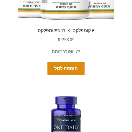
B קומפלקס- 3 יח' ביקומפלקס
₪
258.09
‫₪0.72 לכמוסה
הוספה לסל