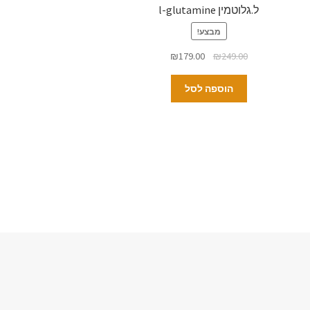
ל.גלוטמין l-glutamine
מבצע!
₪
179.00
₪
249.00
הוספה לסל