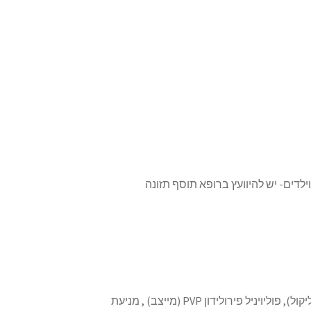
ילדים- יש להיוועץ ברופא תוסף תזונה
חומרי המתקה (סורביטול, סודיום קרוסקרמלוז, פוליאתילן גליקול), פוליויניל פירולידון PVP (מייצב) , מניעת