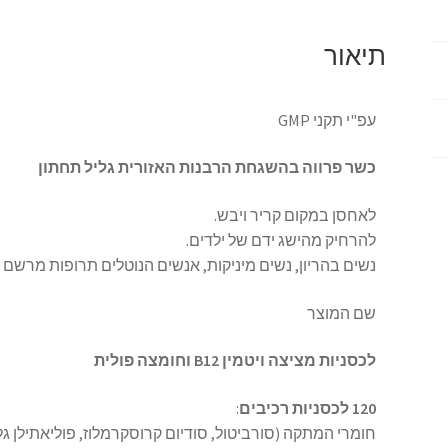
r
p
k
תיאור
עפ"י תקני GMP
כשר פרווה בהשגחת הרבנות האזורית גליל תחתון
לאחסן במקום קריר ויבש.
להרחיק מהישג ידם של ילדים.
נשים בהריון, נשים מיניקות, אנשים הנוטלים תרופות מרשם ו
שם המוצר
לכסניות מציצה ויטמין B12 וחומצה פולית
120 לכסניות רכיבים
: