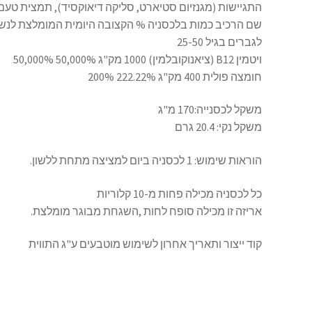
התגיישות (מגנזיום סטיארט, סליקה דיאוקסיד), תמצית טעם וריח (ויטמין 12
לגברים בגיל 25-50
ויטמין B12 (ציאנוקובלמין) 1000 מק"ג 50,000% 50,000%
חומצה פולית 400 מק"ג 222.22% 200%
משקל לכסנייה:170 מ"ג
משקל נקי: 20.4 גרם
הוראות שימוש: 1 לכסניה ביום למציצה מתחת ללשון.
כל לכסניה מכילה פחות מ-10 קלוריות
אריזה זו מכילה סופח לחות ,השגחת מבוגר מומלצת.
קוד ייצור ותאריך אחרון לשימוש מוטבעים ע"ג התווית