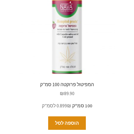
המפיטול פרוקטה 100 סמ"ק
₪
89.90
100 סמ"ק
0.899₪ לסמ"ק
הוספה לסל