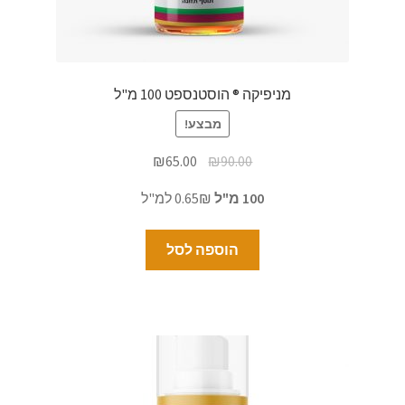
מניפיקה ® הוסטנספט 100 מ"ל
מבצע!
₪
65.00
₪
90.00
100 מ"ל
0.65₪ למ"ל
הוספה לסל