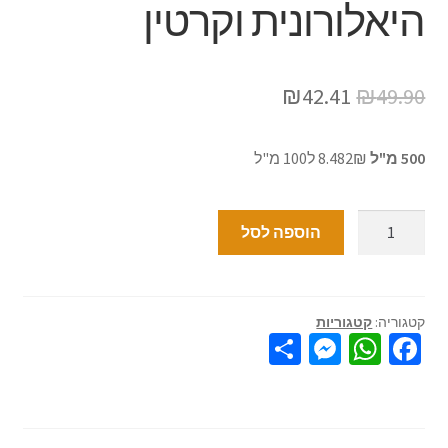
היאלורונית וקרטין
₪
42.41
₪
49.90
500 מ"ל
8.482₪ ל100 מ"ל
הוספה לסל
קטגוריה:
קטגוריות
S
M
W
Fa
h
es
h
ce
ar
se
at
b
e
n
sA
o