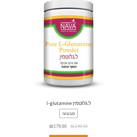
ל.גלוטמין l-glutamine
מבצע!
₪
179.00
₪
249.00