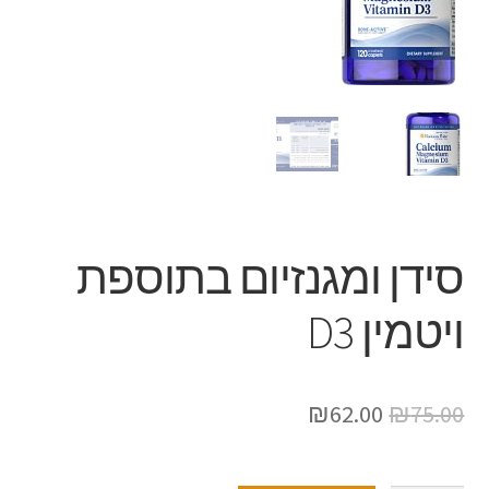
סידן ומגנזיום בתוספת
ויטמין D3
₪
62.00
₪
75.00