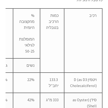
רכיב
כמות
%
הרכיב
מהקצובה
בטבליה
היומית
המומלצת
לגילאי
50-25
נשים
גברי
ויטמין D (as D3
133.3
22%
22%
Cholecalciferol)
יחב’’ל
סידן (as Oyster
333 מ”ג
42%
42%
Shell)