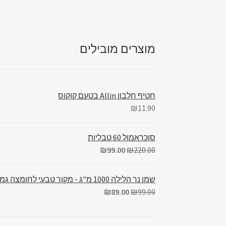
מוצרים מובילים
חטיף חלבון Allin בטעם קוקוס
₪
11.90
סוכראמול 60 טבליות
₪
99.00
₪
220.00
שמן נר הלילה 1000 מ"ג - מקור טבעי לחומצה גמא לינולנית (GLA)
₪
89.00
₪
99.00