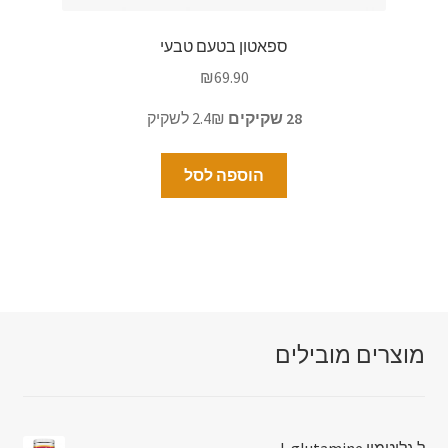
ספאטון בטעם טבעי
₪
69.90
28 שקיקים
2.4₪ לשקיק
הוספה לסל
מוצרים מובילים
ל.גלוטמין l-glutamine