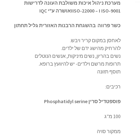
מערכת ניהול איכות משולבת העונה לדרישות
ISO-9001 ו – ISO-22000ואושרה ע"י IQC
כשר פרווה בהשגחת הרבנות האזורית גליל תחתון
לאחסן במקום קריר ויבש.
להרחיק מהישג ידם של ילדים.
נשים בהריון, נשים מיניקות, אנשים הנוטלים
תרופות מרשם וילדים- יש להיוועץ ברופא.
תוסף תזונה
רכיבים:
פוספטדיל סרין Phosphatidyl serine
100 מ"ג
ממקור סויה