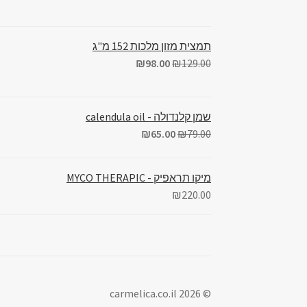
תמצית מזון מלכות 152 מ"ג
₪
98.00
₪
129.00
שמן קלנדולה - calendula oil
₪
65.00
₪
79.00
מיקו תראפיק - MYCO THERAPIC
₪
220.00
© carmelica.co.il 2026