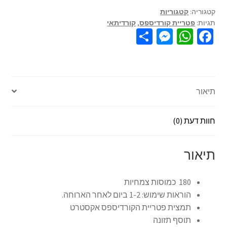
קטגוריה:
קטגוריות
תגיות:
פטריית קורדיספס
,
קורדיתאי
S
M
W
Fa
h
es
h
ce
ar
se
at
b
e
n
sA
o
תיאור
ge
p
o
r
p
k
חוות דעת (0)
תיאור
180 כמוסות צמחיות
הוראות שימוש: 1-2 ביום לאחר הארוחה.
תמצית פטריית הקורדיספס אקסטרט
תוסף תזונה