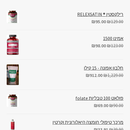
רילקסטין ® RELEXSATIN
₪
95.00
₪
129.00
אמינו 1500
₪
98.00
₪
123.00
חלבון אפונה - 15 קילו
₪
912.00
₪
1,229.00
פולאט 100 טבליות folate
₪
69.00
₪
90.00
מרכך טיפולי חומצה היאלורונית וקרטין
₪
33.91
₪
39.90