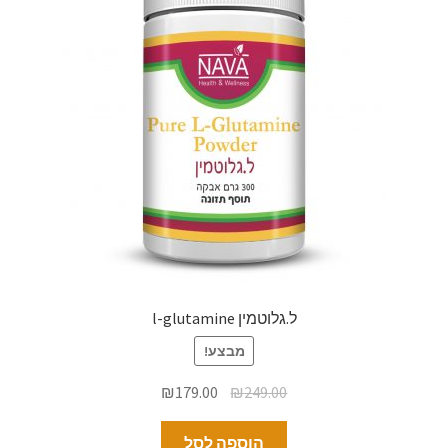
ל.גלוטמין l-glutamine
מבצע!
₪
179.00
₪
249.00
הוספה לסל