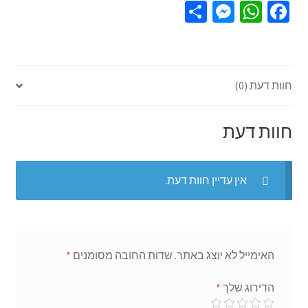
S
M
W
Fa
h
es
h
ce
ar
se
at
b
e
n
sA
o
חוות דעת (0)
ge
p
o
r
p
k
חוות דעת
אין עדיין חוות דעת.
האימייל לא יוצג באתר.
שדות החובה מסומנים
*
הדירוג שלך
*