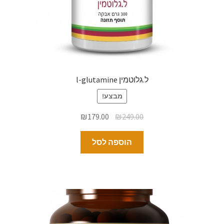
ל.גלוטמין l-glutamine
מבצע!
₪
179.00
₪
249.00
הוספה לסל