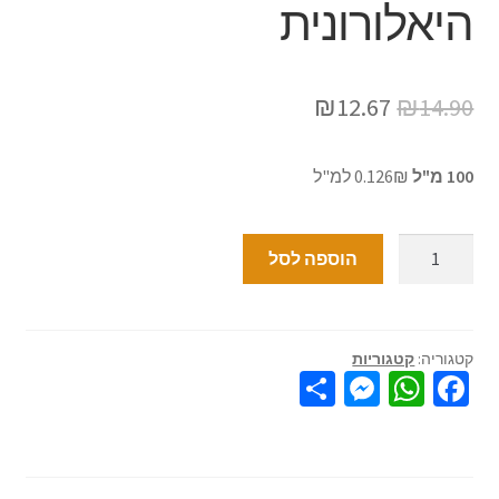
היאלורונית
₪
12.67
₪
14.90
100 מ"ל
0.126₪ למ"ל
הוספה לסל
קטגוריה:
קטגוריות
S
M
W
Fa
h
es
h
ce
ar
se
at
b
e
n
sA
o