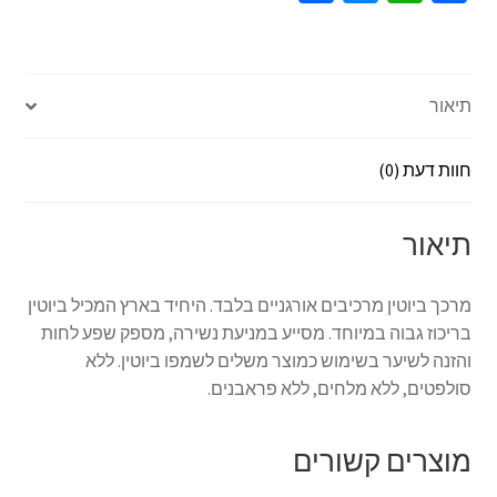
h
es
h
ce
ar
se
at
b
e
n
sA
o
תיאור
ge
p
o
r
p
k
חוות דעת (0)
תיאור
מרכך ביוטין מרכיבים אורגניים בלבד. היחיד בארץ המכיל ביוטין
בריכוז גבוה במיוחד. מסייע במניעת נשירה, מספק שפע לחות
והזנה לשיער בשימוש כמוצר משלים לשמפו ביוטין. ללא
סולפטים, ללא מלחים, ללא פראבנים.
מוצרים קשורים