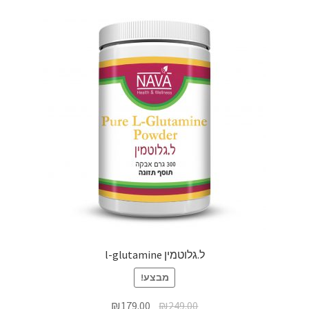
ל.גלוטמין l-glutamine
מבצע!
₪
179.00
₪
249.00