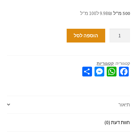
500 מ"ל
9.98₪ ל100 מ"ל
הוספה לסל
קטגוריה:
קטגוריות
S
M
W
Fa
h
es
h
ce
ar
se
at
b
e
n
sA
o
תיאור
ge
p
o
r
p
k
חוות דעת (0)