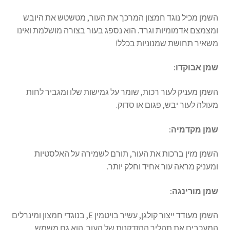
השמן מכיל נוגד חמצון המרכך את העור, מטשטש את היובש
ומצמצם אדמומיות וגרד. הוא נספג בעור בצורה מושלמת ואינו
משאיר תחושת שמנוניות בכלל!
שמן אבוקדו:
השמן מעניק לעור רכות, שומר על גמישות שלו ומגביר לחות
מעולה לעור יבש, פגום או סדוק.
שמן מקדמיה:
השמן מזין ברכות את העור, תורם לשמירה על האלסטיות
ומעניק מראה עור אחיד וחלק יותר.
שמן מורינגה:
השמן מעודד ייצור קולגן, עשיר בויטמין E, בנוגדי חמצון ומינרלים
המעכבים את תהליך ההזדקנות של העור. הוא גם משמש