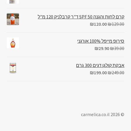
קרם לחות והגנה 50 SPF ד"ר קרבלניק 120 מ"ל
₪
120.00
₪
129.00
סירופ מייפל 100% אורגני
₪
29.90
₪
39.00
אבקת קולגן דגים 300 גרם
₪
199.00
₪
249.00
© carmelica.co.il 2026