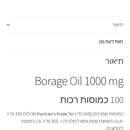
h
es
h
ce
ar
se
at
b
e
n
sA
o
תיאור
ge
p
o
r
p
k
חוות דעת (0)
תיאור
Borage Oil 1000 mg
100 כמוסות רכות
כמוסות שמן זיפן 1000 מ"ג של
Puritan's Pride
מכילות 190 מ"ג
GLA (חומצת שומן גמא לינולנית) ו- 350 מ"ג LA (חומצה
לינולאית).