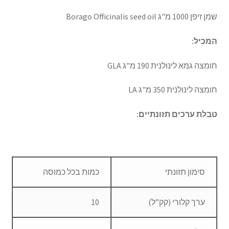
שמן זיפן 1000 מ"ג Borago Officinalis seed oil
המכיל:
חומצה גמא לינולנית 190 מ"ג GLA
חומצה לינולנית 350 מ"ג LA
טבלת ערכים תזונתיים:
סימון תזונתי
כמות בכל כמוסה
ערך קלורי (קק”ל)
10