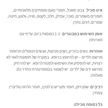
אינו מכיל
: צבעי מאכל, חומרי טעם וממתיקים מלאכותיים,
חומרים משמרים, סוכר, עמילן, חלב, לקטוז, סויה, גלוטן, חיטה,
שמרים, דגים, נתרן.
אופן השימוש במבוגרים
: 1-3 כמוסות ביום, עדיף עם
הארוחה.
אזהרות
: נשים בהריון, נשים מניקות, אנשים הנוטלים תרופות
מרשם וילדים – יש להיוועץ ברופא. במקרה של תופעות לוואי לא
רצויות, יש להפסיק את השימוש ולפנות לרופא. יש להרחיק
מהישג ידם של ילדים. יש לשמור בטמפרטורת החדר (25
מעלות).
רכיבים:
שמן זיפן, חומר מקריש (ג’לטין), חומר הלחה (גליצרין
צמחי).
כל כמוסה מכילה: