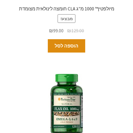
מיולפטין™ 1000 מ"ג CLA חומצה לינולאית מצומדת
מבצע!
₪
99.00
₪
129.00
הוספה לסל