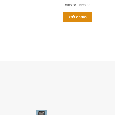
₪
89.90
₪
99.00
הוספה לסל