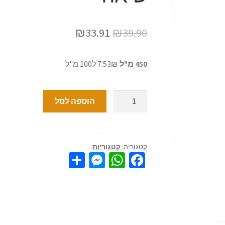
₪
33.91
₪
39.90
450 מ"ל
7.53₪ ל100 מ"ל
הוספה לסל
קטגוריה:
קטגוריות
S
M
W
Fa
h
es
h
ce
ar
se
at
b
e
n
sA
o
ge
p
o