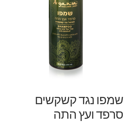
שמפו נגד קשקשים
סרפד ועץ התה