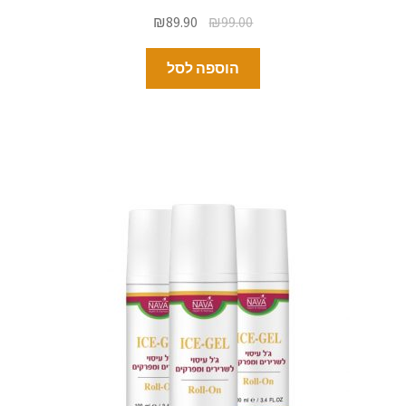
₪
89.90
₪
99.00
הוספה לסל