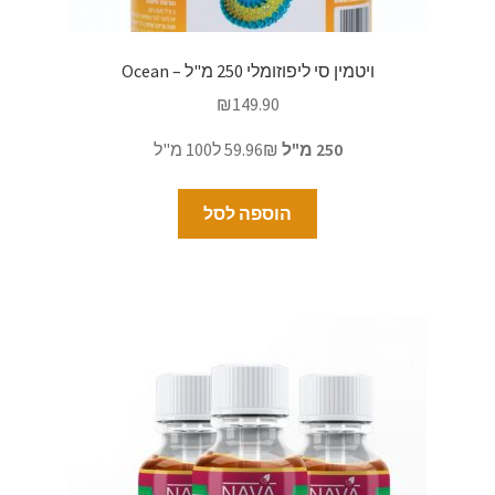
ויטמין סי ליפוזומלי 250 מ"ל – Ocean
₪
149.90
250 מ"ל
59.96₪ ל100 מ"ל
הוספה לסל