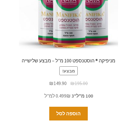
מניפיקה ® הוסטנספט 100 מ"ל – מבצע שלישייה
מבצע!
₪
149.90
₪
195.00
100 מ"ל*3
0.499₪ למ"ל
הוספה לסל