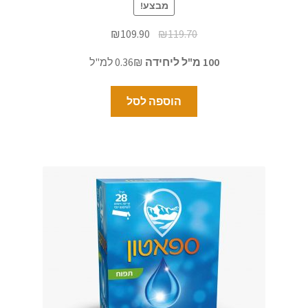
מבצע!
₪
109.90
₪
119.70
100 מ"ל ליחידה
0.36₪ למ"ל
הוספה לסל