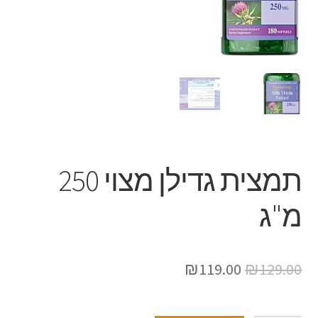
תמצית גדילן מצוי 250
מ"ג
₪
119.00
₪
129.00