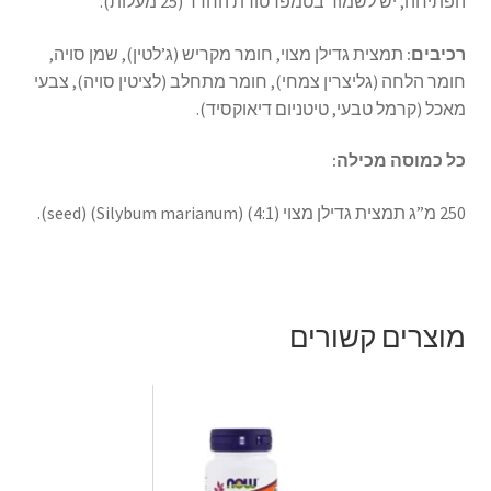
הפתיחה, יש לשמור בטמפרטורת החדר (25 מעלות).
רכיבים
:
תמצית גדילן מצוי, חומר מקריש (ג’לטין), שמן סויה,
חומר הלחה (גליצרין צמחי), חומר מתחלב (לציטין סויה), צבעי
מאכל (קרמל טבעי, טיטניום דיאוקסיד).
כל
כמוסה
מכילה
:
250 מ”ג תמצית גדילן מצוי (4:1) (Silybum marianum) (seed).
מוצרים קשורים