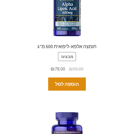
חומצה אלפא-ליפואית 600 מ"ג
מבצע!
₪
78.00
₪
99.00
הוספה לסל