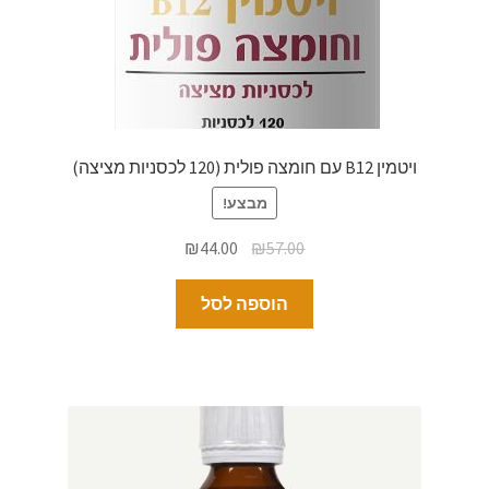
ויטמין B12 עם חומצה פולית (120 לכסניות מציצה)
מבצע!
₪
44.00
₪
57.00
הוספה לסל