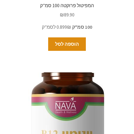
המפיטול פרוקטה 100 סמ"ק
₪
89.90
100 סמ"ק
0.899₪ לסמ"ק
הוספה לסל