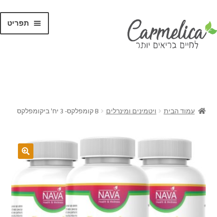
תפריט
קנו לפי
מותגים
עמוד הבית
ויטמינים ומינרלים
B קומפלקס- 3 יח' ביקומפלקס