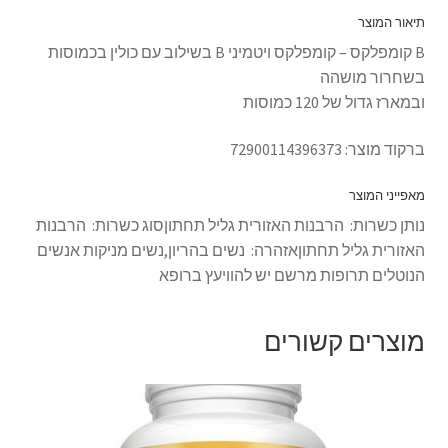
תיאור המוצר
B קומפלקס – קומפלקס ויטמיני B בשילוב עם כולין בכמוסות
בשחרור מושהה
ובמארז גדול של 120 כמוסות
ברקוד מוצר: 72900114396373
מאפייני המוצר
נותן כשרות:
הרבנות האזורית גליל תחתון
סוג כשרות:
הרבנות
האזורית גליל תחתון
אזהרה:
נשים בהריון,נשים מניקות אנשים
הנוטלים תרופות מרשם יש להוויעץ ברופא
מוצרים קשורים