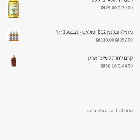
₪
29.00
₪
39.00
מתילקובלמין B12 ופולאט - מבצע 3 יח'
₪
330.00
₪
357.00
קרם לחות לשיער ארגן
₪
38.16
₪
44.90
© carmelica.co.il 2026