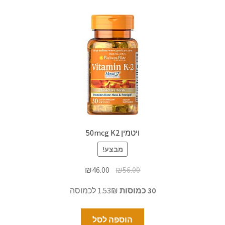
ויטמין 50mcg K2
מבצע!
₪
46.00
₪
56.00
30 כמוסות
1.53₪ לכמוסה
הוספה לסל