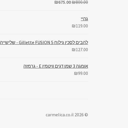
₪
675.00
₪
800.00
גהיי
₪
119.00
להבים לסכין גילוח Gillette FUSION 5 - שלישייה במבצע
₪
127.00
אומגה 3 שמן דגים וויטמין E - גרמזה
₪
99.00
© carmelica.co.il 2026