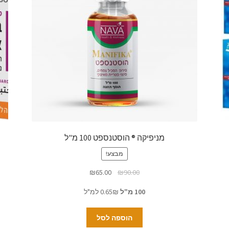
מניפיקה ® הוסטנספט 100 מ"ל
מבצע!
₪
65.00
₪
90.00
100 מ"ל
0.65₪ למ"ל
הוספה לסל