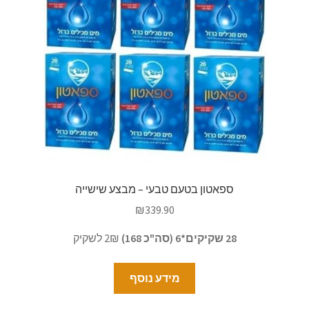
ספאטון בטעם טבעי – מבצע שישייה
₪
339.90
28 שקיקים*6 (סה"כ 168)
2₪ לשקיק
מידע נוסף