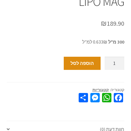
LIPO MAG
₪
189.90
300 מ"ל
0.633₪ למ"ל
הוספה לסל
קטגוריה:
קטגוריות
S
M
W
Fa
h
es
h
ce
ar
se
at
b
e
n
sA
o
חוות דעת (0)