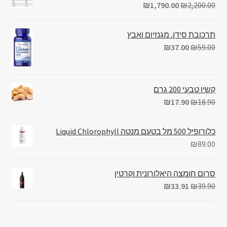
₪
1,790.00
₪
2,200.00
תרכובת סידן, מגנזיום ואבץ
₪
37.00
₪
59.00
קשיו טבעי 200 גרם
₪
17.90
₪
18.90
כלורופיל 500 מל בטעם מנטה Liquid Chlorophyll
₪
89.00
סרום חומצה היאלורונית וקרטין
₪
33.91
₪
39.90