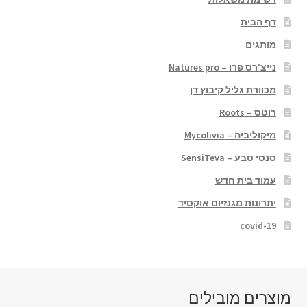
דף הבית
מותגים
נייצ'רס פרו – Natures pro
מכוורת גליל קיבוץ דן
רוטס – Roots
מיקוליביה – Mycolivia
סנסי טבע – SensiTeva
עמוד בית חדש
יתרונות מגנזיום אוקסיד
covid-19
מוצרים מובילים