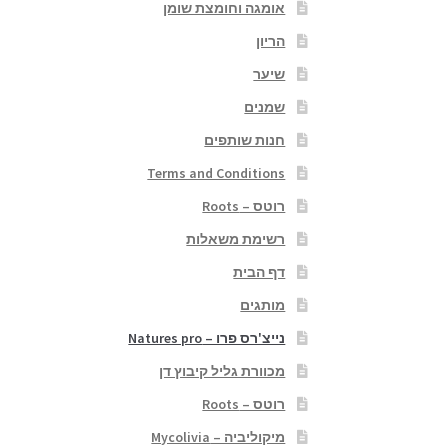
אומגה וחומצת שומן
הריון
שיער
שמנים
חנות שותפים
Terms and Conditions
רוטס – Roots
רשימת משאלות
דף הבית
מותגים
נייצ'רס פרו – Natures pro
מכוורת גליל קיבוץ דן
רוטס – Roots
מיקוליביה – Mycolivia