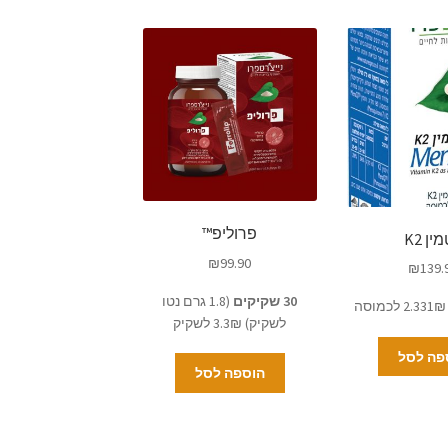
פרוליפ™
ין K2
₪
99.90
₪
139.
30 שקיקים
(1.8 גרם נטו
 לכמוסה
לשקיק) 3.3₪ לשקיק
פה לסל
הוספה לסל