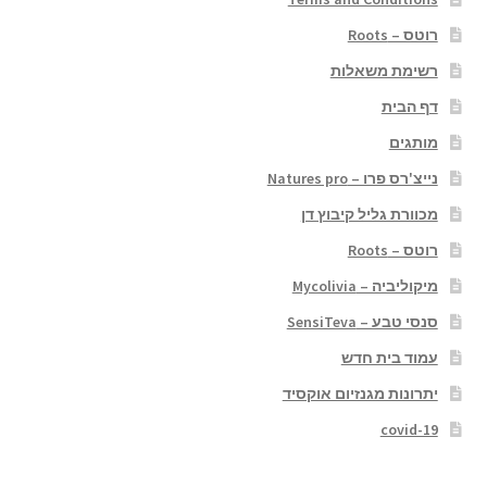
רוטס – Roots
רשימת משאלות
דף הבית
מותגים
נייצ'רס פרו – Natures pro
מכוורת גליל קיבוץ דן
רוטס – Roots
מיקוליביה – Mycolivia
סנסי טבע – SensiTeva
עמוד בית חדש
יתרונות מגנזיום אוקסיד
covid-19