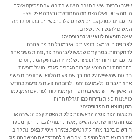
שיער גבריות. שיעור הגברים שנשירת השיער הפסיקה אצלם
הייתה 90%, ואילו הצמיחה המחודשת נראתה אצל 65%
מהגברים. כמו כן גברים אשר טופלו בתכשירים בתרופת דמה
המשיכו להנשיר את שערם.
איזה תופעות לוואי יש לפרופסיה?
לפרופסיה יש מעט תופעות לוואי כמו כל תרופה אחרת
להתקרחות. במחקרים שנעשו לגבי התרופה, פחות משני אחוז
מהגברים דיווחו על תופעות של : ירידה בחשק המיני, וסיכון
בהפחתת נפח הזרע. אך רוב הגברים לא דיווחו על תופעות
חריגות שהשפיעו עליהם. כך שתופעות הלוואי שחוו פחות משני
אחוז הגברים, נלעמו עם הזמן . לרוב התופעות מופיעות בחודש
הראשון של השימוש בתרופה והן זמניות וחולפות עם הזמן. כמו
כן ישנן תופעות נדירות כמו הגדלת החזה.
מהן תוצאות הפרופסיה?
תוצאות הפרופסיה הראשונות כוללות האטת קצב הנשירה או
צמיחה מחודשת של השיער, אשר ניתנות להבחנה תוך מספר
חודשים בלבד מתחילת הטיפול. צמיחה איטית מאפיינת לרוב
את התוצאות של הטיפול , אך חשוב להתמיד עם המשך הטיפול