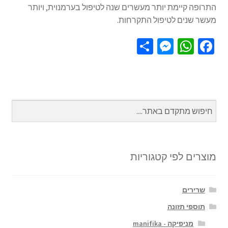
התרופה קיימת יותר מעשרים שנה לטיפול בערמנוית, ויותר
מעשר שנים לטיפול התקרחות.
S
M
W
Fa
h
es
h
ce
ar
se
at
b
e
n
sA
o
ge
p
o
r
p
k
מוצרים לפי קטגוריות
שרירים
תוספי תזונה
מניפיקה - manifika