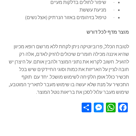
· שיפור לחולים בדלקות מעיים
· מניעת עששת
· טיפול בזיהומים באזור הנרתיק (אצל נשים)
מוצר מדף לכל דורש
לטובת הכלל, פרוביוטיקה ניתן לקחת ללא מרשם רופא מכיוון
שהיא איננה מכילה חומרים שיכולים להזיק לאדם, אלה רק
להועיל. חשוב לקרוא את נתוני המוצר ולהבין אותם. על היצרן יש
חובה לציין על האריזות את כמות וסוגי החיידקים שיש בכל
תכשיר כולל אופן הלקיחה לשימוש מושכל. יחד עם תוקף
התכשיר על מנת שלא יעשה בו שימוש מעבר לתאריך המוטבע,
שימוש מעבר עלול לסכן את בריאות נוטל המוצר.
S
M
W
Fa
h
es
h
ce
ar
se
at
b