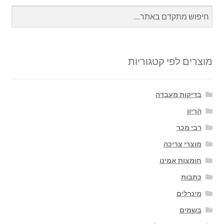
e
n
sA
o
ge
p
o
r
p
k
מוצרים לפי קטגוריות
בדיקות מעבדה
הריון
רבי מכר
מוצרי צריכה
חומצות אמינו
כתבות
מינרלים
בשמים