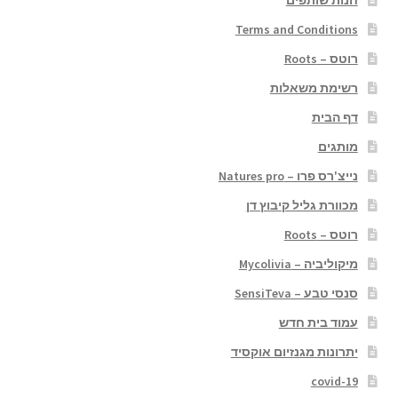
Terms and Conditions
רוטס – Roots
רשימת משאלות
דף הבית
מותגים
נייצ'רס פרו – Natures pro
מכוורת גליל קיבוץ דן
רוטס – Roots
מיקוליביה – Mycolivia
סנסי טבע – SensiTeva
עמוד בית חדש
יתרונות מגנזיום אוקסיד
covid-19