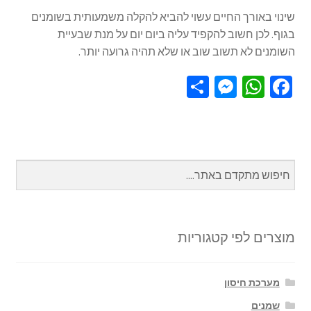
שינוי באורך החיים עשוי להביא להקלה משמעותית בשומנים
בגוף. לכן חשוב להקפיד עליה ביום יום על מנת שבעיית
השומנים לא תשוב שוב או שלא תהיה גרועה יותר.
S
M
W
Fa
h
es
h
ce
ar
se
at
b
e
n
sA
o
ge
p
o
r
p
k
מוצרים לפי קטגוריות
מערכת חיסון
שמנים