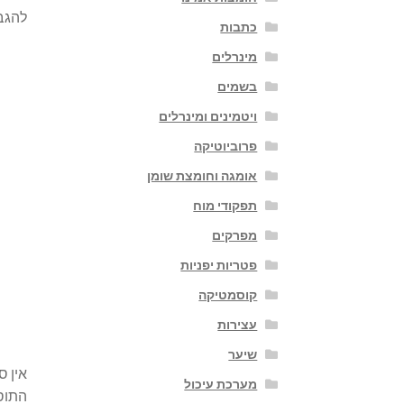
להגבר
כתבות
מינרלים
בשמים
ויטמינים ומינרלים
פרוביוטיקה
אומגה וחומצת שומן
תפקודי מוח
מפרקים
פטריות יפניות
קוסמטיקה
עצירות
שיער
אין ס
מערכת עיכול
התוספ