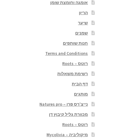
אומגה וחומצת שומן
הריון
שיער
שמנים
חנות שותפים
Terms and Conditions
רוטס – Roots
רשימת משאלות
דף הבית
מותגים
נייצ'רס פרו – Natures pro
מכוורת גליל קיבוץ דן
רוטס – Roots
מיקוליביה – Mycolivia