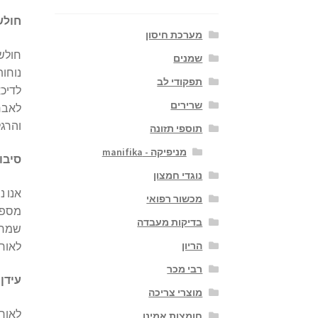
חולש
מערכת חיסון
חולשה
שמנים
נוחות
תפקודי לב
לדיכא
שרירים
לאבחו
והרגל
תוספי תזונה
מניפיקה - manifika
סיבו
נוגדי חמצון
אנו נ
מכשור רפואי
מספיק
בדיקות מעבדה
שמחלי
לאורך
הריון
רבי מכר
עידן
מוצרי צריכה
לאור
חומצות אמינו