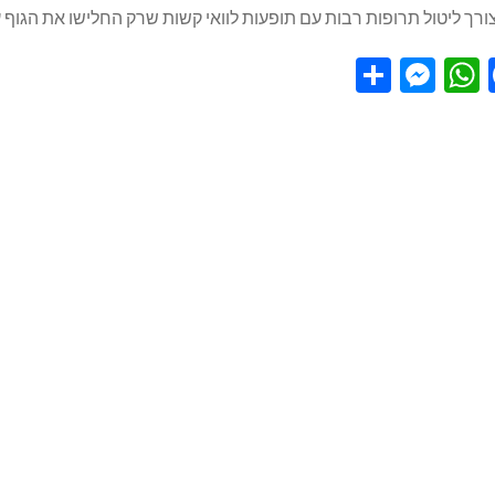
ורך ליטול תרופות רבות עם תופעות לוואי קשות שרק החלישו את הגוף עו
S
M
W
Fa
h
es
h
ce
ar
se
at
b
e
n
sA
o
ge
p
o
r
p
k