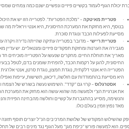
ת יכולת הגוף לעמוד בקשיים פיזיים ונפשיים.ישנם כמה צמחים שמסי
·
פטריית מאיטקה
– "מלכת הפטריות". לפטרייה הזו יש את היכולת
בנוסף, היא מחזקת את המערכת החיסונית, היא אנטי ויראלית מה שמ
מסייעת לפעילות הכבד ונוגדת סוכרת.
·
פטריית ריישי
– מדובר בפטרייה עתיקה שהייתה נדירה ויקרה ע
מגבירה את הערנות ומחזקת תפקודים פיזיים ומנטאליים. יש עדיין מא
מאריך את תוחלת החיים. מחקרים שנעשו על הפטרייה מוכיחים חד מ
החיסונית, להגן על רקמות הכבד, להפחית שומנים בדם, לטפל בבעי
הפטרייה היא אנטי דלקתית, נוגדת חמצון, נוגדת סרטן, אנטי אלרגית
היא מסייעת בהתמודדות עם חולשה, דיכאון, תשישות, עייפות ואפילו
·
אסטרגלוס
– קרוי גם "קדד". השימוש נעשה בשורש של הצמח ו
את אנרגיית הצ'י ולמעשה מה שהוא עושה הוא מחזק את המערכת החי
והנשימה, מסייע בהתגברות על קשיים וחולשה מהבחינה הפיזית וה
מאד נפוץ וזמין בעולם כולו.
פק שהשילוש המקודש של שלושת המרכיבים הנ"ל יוצרים תוסף תזונה ע
ים. הוא למעשה פורש "כיפת מגן" מעל הגוף נגד מינים רבים של תחל