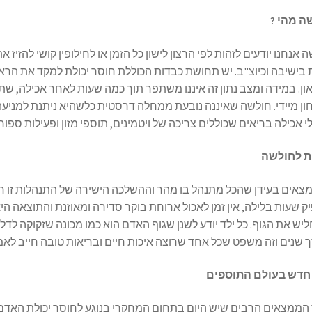
ה מהי ?
 אנחנו יודעים לזהות לפי הרצון לישון כל הזמן או לחילופין קושי להזיז
 בישיבה וכיוצ"ב. יש תחושת כבדות הכוללת חוסר יכולת למקד את הרא
ון. במידה ומצב נתון זה איננו משתפר תוך כמה שעות לאחר אכילה, שת
ן מיידי. חולשה שאיננה נובעת ממחלה דרסטית כלשהיא ניתנת למניעה
י אכילה בריאים שכוללים צריכה של ויטמינים, תוספי מזון ופעילות ספור
ת לחולשה
מצאים בעידן שהכל מתנהל בו מהר וההשלכה הישירה של התנהלות זו חל
 שעות בלילה, אין זמן לאכול ארוחת בוקר סדירה ומאוזנת והתוצאה הי
ש את הגוף. כל ילד יודע לשנן שגוף האדם הוא כמו מכונה שזקוקה לדל
 שנים וזה משפט שכל אחד שרוצה איכות חיים ובריאות טובה חייב לאמץ 
 חדש בעולם התוספים
 הממצאים הרבים שיש היום בתחום המחקרי בנוגע לחוסר יכולת האדם