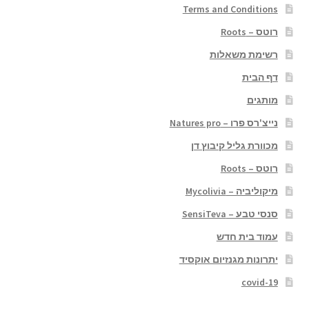
Terms and Conditions
רוטס – Roots
רשימת משאלות
דף הבית
מותגים
נייצ'רס פרו – Natures pro
מכוורת גליל קיבוץ דן
רוטס – Roots
מיקוליביה – Mycolivia
סנסי טבע – SensiTeva
עמוד בית חדש
יתרונות מגנזיום אוקסיד
covid-19