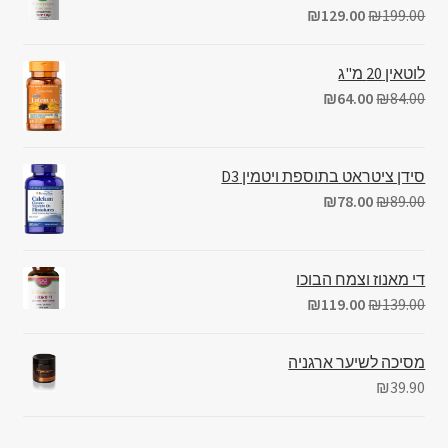
₪
129.00
₪
199.00
לוטאין 20 מ"ג
₪
64.00
₪
84.00
סידן ציטראט בתוספת ויטמין D3
₪
78.00
₪
89.00
די מאנוז וצמח הבוכו
₪
119.00
₪
139.00
מסיכה לשיער ארגניה
₪
39.90