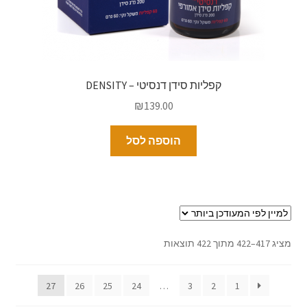
קפליות סידן דנסיטי – DENSITY
₪
139.00
הוספה לסל
מציג 417–422 מתוך 422 תוצאות
27
26
25
24
…
3
2
1