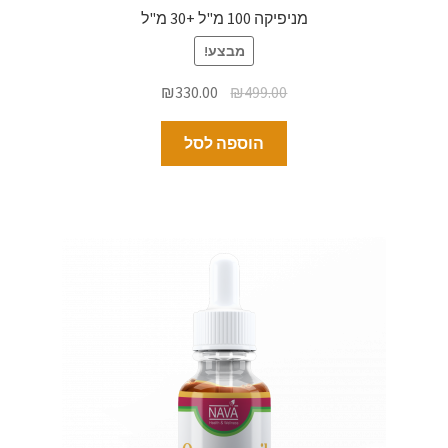
מניפיקה 100 מ"ל +30 מ"ל
מבצע!
₪
330.00
₪
499.00
הוספה לסל