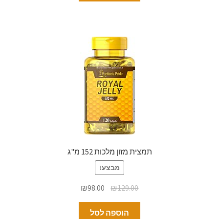
תמצית מזון מלכות 152 מ"ג
מבצע!
₪
98.00
₪
129.00
הוספה לסל