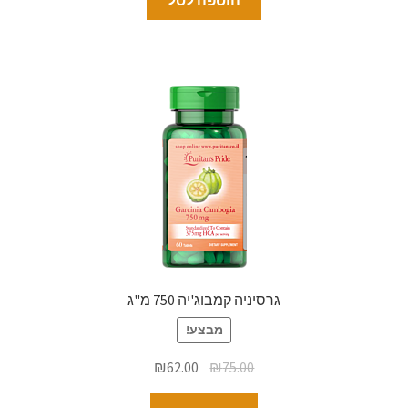
גרסיניה קמבוג'יה 750 מ"ג
מבצע!
₪
62.00
₪
75.00