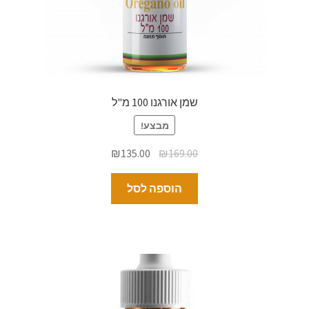
שמן אורגנו 100 מ"ל
מבצע!
₪
135.00
₪
169.00
הוספה לסל