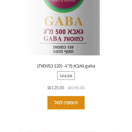
gaba גאבא מ"ג- (120 כמוסות)
מבצע!
₪
125.00
₪
145.00
הוספה לסל