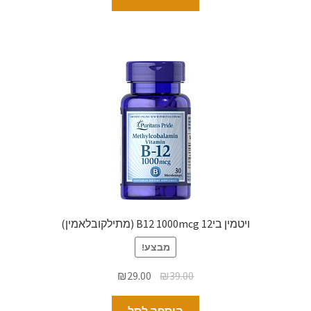
ויטמין בי12 B12 1000mcg (מתילקובלאמין)
מבצע!
₪
29.00
₪
39.00
הוספה לסל