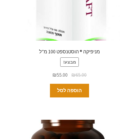
מניפיקה ® הוסטנספט 100 מ"ל
מבצע!
₪
55.00
₪
65.00
הוספה לסל