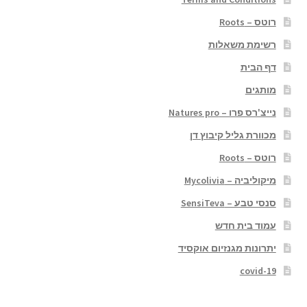
רוטס – Roots
רשימת משאלות
דף הבית
מותגים
נייצ'רס פרו – Natures pro
מכוורת גליל קיבוץ דן
רוטס – Roots
מיקוליביה – Mycolivia
סנסי טבע – SensiTeva
עמוד בית חדש
יתרונות מגנזיום אוקסיד
covid-19