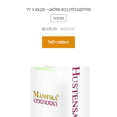
מתילקובלמין B12 ופולאט – מבצע 3 יח'
מבצע!
₪
330.00
₪
357.00
הוספה לסל