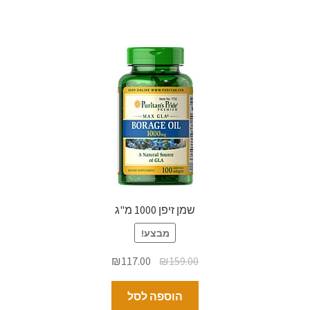
שמן זיפן 1000 מ"ג
מבצע!
₪
117.00
₪
159.00
הוספה לסל