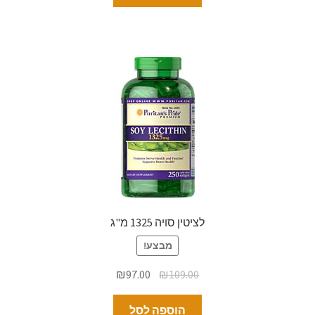
לציטין סויה 1325 מ"ג
מבצע!
₪
97.00
₪
109.00
הוספה לסל