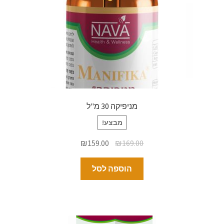
מניפיקה 30 מ"ל
מבצע!
₪
159.00
₪
169.00
הוספה לסל