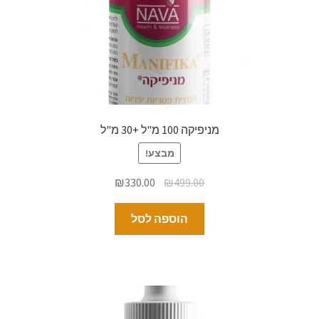
מניפיקה 100 מ"ל +30 מ"ל
מבצע!
₪
330.00
₪
499.00
הוספה לסל