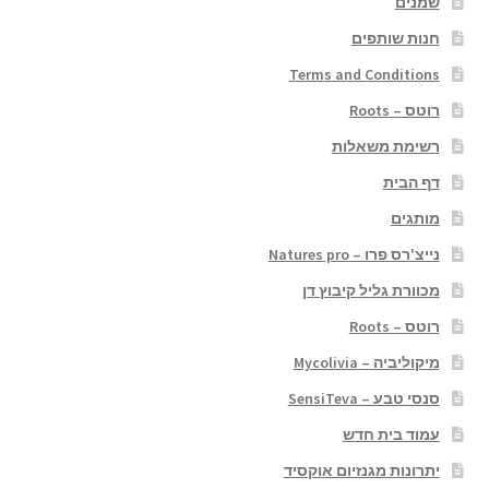
שמנים
חנות שותפים
Terms and Conditions
רוטס – Roots
רשימת משאלות
דף הבית
מותגים
נייצ'רס פרו – Natures pro
מכוורת גליל קיבוץ דן
רוטס – Roots
מיקוליביה – Mycolivia
סנסי טבע – SensiTeva
עמוד בית חדש
יתרונות מגנזיום אוקסיד