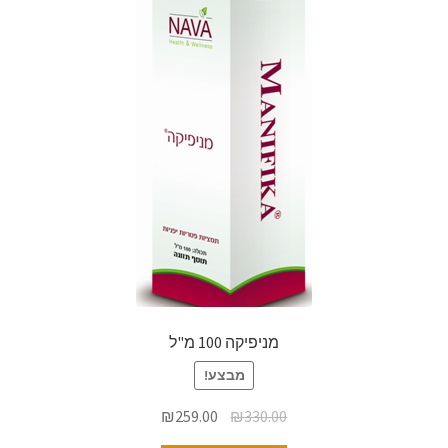
מניפיקה 100 מ"ל
מבצע!
₪
259.00
₪
330.00