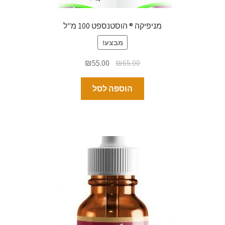
מניפיקה ® הוסטנספט 100 מ"ל
מבצע!
₪
55.00
₪
65.00
הוספה לסל