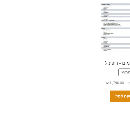
ים – רופינול
בצע!
₪
1,790.00
פה לסל