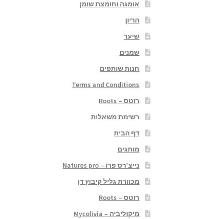
אומגה וחומצת שומן
הריון
שיער
שמנים
חנות שותפים
Terms and Conditions
רוטס – Roots
רשימת משאלות
דף הבית
מותגים
נייצ'רס פרו – Natures pro
מכוורת גליל קיבוץ דן
רוטס – Roots
מיקוליביה – Mycolivia